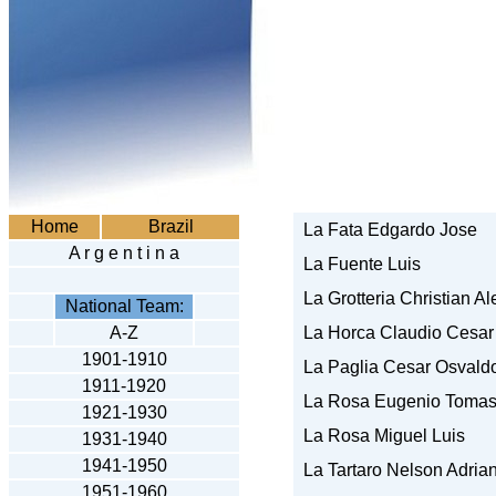
Home
Brazil
La Fata Edgardo Jose
A r g e n t i n a
La Fuente Luis
La Grotteria Christian Al
National Team:
A-Z
La Horca Claudio Cesar
1901-1910
La Paglia Cesar Osvald
1911-1920
La Rosa Eugenio Toma
1921-1930
La Rosa Miguel Luis
1931-1940
1941-195
0
La Tartaro Nelson Adria
1951-1960