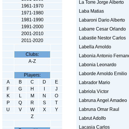
La Torre Jorge Alberto
1961-1970
Laba Matias
1971-1980
1981-1990
Labaroni Dario Alberto
1991-2000
Labarre Cesar Orlando
2001-2010
Labastie Nestor Carlos
2011-2020
Labella Arnoldo
Clubs:
Labonia Antonio Fernan
A-Z
Labonia Leonardo
Laborde Arnoldo Emilio
Players:
A
B
C
D
E
Labrador Mario
F
G
H
I
J
Labriola Victor
K
L
M
N
O
Labruna Angel Amadeo
P
Q
R
S
T
Labruna Omar Raul
U
V
W
X
Y
Z
Labrut Adolfo
Lacasia Carlos