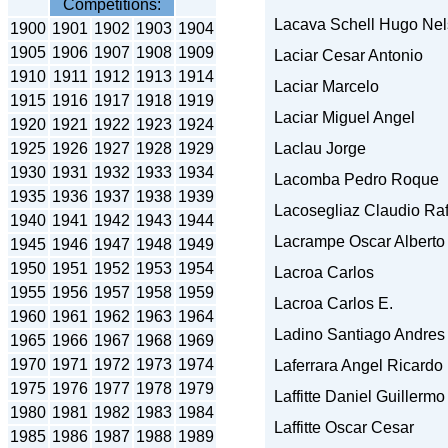
Competitions:
Lacava Schell Hugo Ne
1900
1901
1902
1903
1904
1905
1906
1907
1908
1909
Laciar Cesar Antonio
1910
1911
1912
1913
1914
Laciar Marcelo
1915
1916
1917
1918
1919
Laciar Miguel Angel
1920
1921
1922
1923
1924
1925
1926
1927
1928
1929
Laclau Jorge
1930
1931
1932
1933
1934
Lacomba Pedro Roque
1935
1936
1937
1938
1939
Lacosegliaz Claudio Raf
1940
1941
1942
1943
1944
Lacrampe Oscar Alberto
1945
1946
1947
1948
1949
1950
1951
1952
1953
1954
Lacroa Carlos
1955
1956
1957
1958
1959
Lacroa Carlos E.
1960
1961
1962
1963
1964
Ladino Santiago Andres
1965
1966
1967
1968
1969
1970
1971
1972
1973
1974
Laferrara Angel Ricardo
1975
1976
1977
1978
1979
Laffitte Daniel Guillermo
1980
1981
1982
1983
1984
Laffitte Oscar Cesar
1985
1986
1987
1988
1989