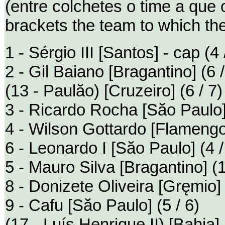
(entre colchetes o time a que
brackets the team to which th
1 - Sérgio III [Santos] - cap (4 
2 - Gil Baiano [Bragantino] (6 /
(13 - Paulăo) [Cruzeiro] (6 / 7)
3 - Ricardo Rocha [Săo Paulo]
4 - Wilson Gottardo [Flamengo]
6 - Leonardo I [Săo Paulo] (4 /
5 - Mauro Silva [Bragantino] (1
8 - Donizete Oliveira [Gręmio] 
9 - Cafu [Săo Paulo] (5 / 6)
(17 - Luís Henrique II) [Bahia] 