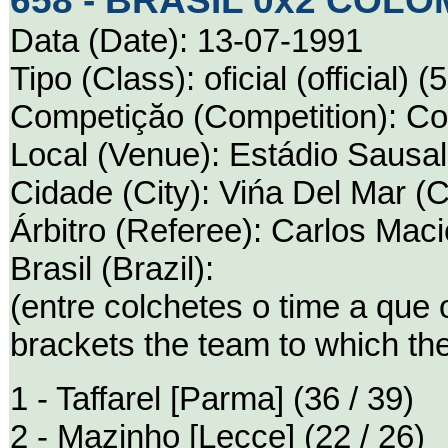
658 - BRASIL 0x2 COLÔM
Data (Date): 13-07-1991
Tipo (Class): oficial (official) (
Competiçăo (Competition): C
Local (Venue): Estádio Sausal
Cidade (City): Vińa Del Mar (C
Árbitro (Referee): Carlos Mac
Brasil (Brazil):
(entre colchetes o time a que
brackets the team to which th
1 - Taffarel [Parma] (36 / 39)
2 - Mazinho [Lecce] (22 / 26)