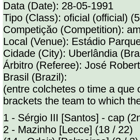
Data (Date): 28-05-1991
Tipo (Class): oficial (official) (
Competiçăo (Competition): ami
Local (Venue): Estádio Parqu
Cidade (City): Uberlândia (Bras
Árbitro (Referee): José Roberto
Brasil (Brazil):
(entre colchetes o time a que
brackets the team to which th
1 - Sérgio III [Santos] - cap (2n
2 - Mazinho [Lecce] (18 / 22)