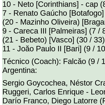
10 - Neto [Corinthians] - cap (8
7 - Renato Gaúcho [Botafogo] 
(20 - Mazinho Oliveira) [Bragan
9 - Careca III [Palmeiras] (7 / 
(21 - Bebeto) [Vasco] (30 / 33)
11 - Joăo Paulo II [Bari] (9 / 10
Técnico (Coach): Falcăo (9 / 
Argentina:
Sergio Goycochea, Néstor Cra
Ruggeri, Carlos Enrique - Le
Darío Franco, Diego Latorre (