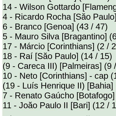
14 - Wilson Gottardo [Flamengo
4 - Ricardo Rocha [Săo Paulo]
6 - Branco [Genoa] (43 / 47)
5 - Mauro Silva [Bragantino] (6
17 - Márcio [Corinthians] (2 / 2
18 - Raí [Săo Paulo] (14 / 15)
(9 - Careca III) [Palmeiras] (9 
10 - Neto [Corinthians] - cap (
(19 - Luís Henrique II) [Bahia] 
7 - Renato Gaúcho [Botafogo] 
11 - Joăo Paulo II [Bari] (12 / 