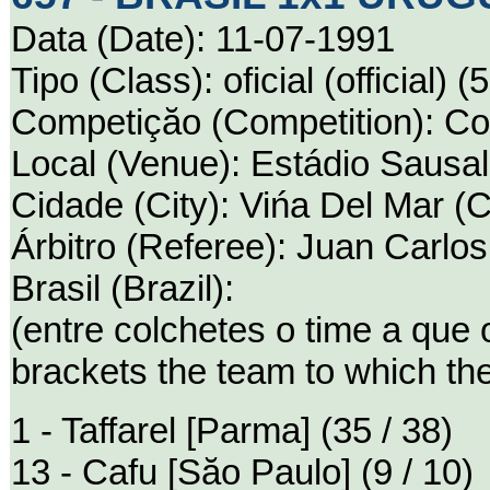
Data (Date): 11-07-1991
Tipo (Class): oficial (official) (
Competiçăo (Competition): C
Local (Venue): Estádio Sausal
Cidade (City): Vińa Del Mar (C
Árbitro (Referee): Juan Carlo
Brasil (Brazil):
(entre colchetes o time a que
brackets the team to which th
1 - Taffarel [Parma] (35 / 38)
13 - Cafu [Săo Paulo] (9 / 10)