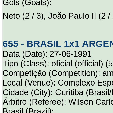
Gols (Goals):
Neto (2 / 3), Joăo Paulo II (2 / 
655 - BRASIL 1x1 ARGENT
Data (Date): 27-06-1991
Tipo (Class): oficial (official) (
Competiçăo (Competition): ami
Local (Venue): Complexo Espo
Cidade (City): Curitiba (Brasil/
Árbitro (Referee): Wilson Carl
Brasil (Brazil):