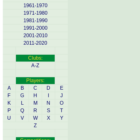
1961-1970
1971-1980
1981-1990
1991-2000
2001-2010
2011-2020
Clubs:
A-Z
Players:
A
B
C
D
E
F
G
H
I
J
K
L
M
N
O
P
Q
R
S
T
U
V
W
X
Y
Z