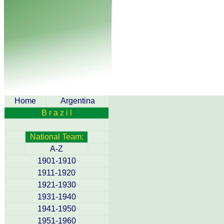
Home
Argentina
B r a z i l
National Team:
A-Z
1901-1910
1911-1920
1921-1930
1931-1940
1941-1950
1951-1960