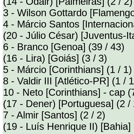
(14 - Odair) [Palmeiras] (2 / 2)
3 - Wilson Gottardo [Flamengo]
4 - Márcio Santos [Internaciona
(20 - Júlio César) [Juventus-Ita
6 - Branco [Genoa] (39 / 43)
(16 - Lira) [Goiás] (3 / 3)
5 - Márcio [Corinthians] (1 / 1)
8 - Valdir III [Atlético-PR] (1 / 1
10 - Neto [Corinthians] - cap (7
(17 - Dener) [Portuguesa] (2 / 
7 - Almir [Santos] (2 / 2)
(19 - Luís Henrique II) [Bahia] 