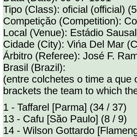
Tipo (Class): oficial (official) (
Competiçăo (Competition): C
Local (Venue): Estádio Sausal
Cidade (City): Vińa Del Mar (C
Árbitro (Referee): José F. Ram
Brasil (Brazil):
(entre colchetes o time a que
brackets the team to which th
1 - Taffarel [Parma] (34 / 37)
13 - Cafu [Săo Paulo] (8 / 9)
14 - Wilson Gottardo [Flamengo