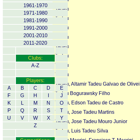
1961-1970
Tadeu
1971-1980
Tadeu
1981-1990
Tadeu
1991-2000
2001-2010
Tadeu
2011-2020
Tadeu
Tadeu
Clubs:
Tadeu
A-Z
Tadeu
Players:
Tadeu, Altamir Tadeu Galvao de Olivei
A
B
C
D
E
Tadeu Bogurawsky Filho
F
G
H
I
J
Tadeu, Edson Tadeu de Castro
K
L
M
N
O
P
Q
R
S
T
Tadeu, Jose Tadeu Martins
U
V
W
X
Y
Tadeu, Jose Tadeu Mouro Junior
Z
Tadeu, Luis Tadeu Silva