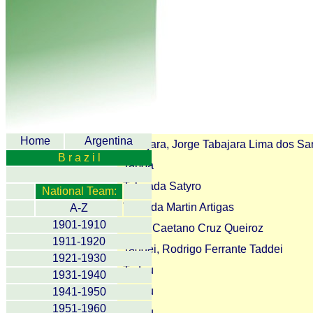
Home
Argentina
Tabajara, Jorge Tabajara Lima dos Sa
B r a z i l
Taboa
Taboada Satyro
National Team:
Taborda Martin Artigas
A-Z
1901-1910
Tacio Caetano Cruz Queiroz
1911-1920
Taddei, Rodrigo Ferrante Taddei
1921-1930
Tadeu
1931-1940
Tadeu
1941-1950
1951-1960
Tadeu