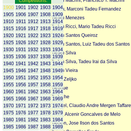
Tadeu Macrini, Francisco T. Macrini
Competitions:
1900
1901
1902
1903
1904
Tadeu, Marconi Tadeu Fernandez
1905
1906
1907
1908
1909
Tadeu Menezes
1910
1911
1912
1913
1914
Tadeu Ricci, Mario Tadeu Ricci
1915
1916
1917
1918
1919
Tadeu Santos Queiroz
1920
1921
1922
1923
1924
1925
1926
1927
1928
1929
Tadeu Santos, Luiz Tadeu dos Santos
1930
1931
1932
1933
1934
Tadeu Silva
1935
1936
1937
1938
1939
Tadeu Silva, Tadeu Irai da Silva
1940
1941
1942
1943
1944
Tadeu Vieira
1945
1946
1947
1948
1949
1950
1951
1952
1953
1954
Tadic Zeljko
1955
1956
1957
1958
1959
Tadique
1960
1961
1962
1963
1964
Taduche
1965
1966
1967
1968
1969
Taffarel, Claudio Andre Mergen Taffare
1970
1971
1972
1973
1974
1975
1976
1977
1978
1979
Taika, Alcenir Goncalves de Melo
1980
1981
1982
1983
1984
Tailson, Jose Ilson dos Santos
1985
1986
1987
1988
1989