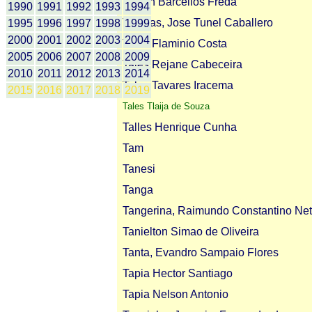
Taison Barcellos Freda
1990
1991
1992
1993
1994
Taladas, Jose Tunel Caballero
1995
1996
1997
1998
1999
2000
2001
2002
2003
2004
Tales Flaminio Costa
2005
2006
2007
2008
2009
Tales Rejane Cabeceira
2010
2011
2012
2013
2014
Tales Tavares Iracema
2015
2016
2017
2018
2019
Tales Tlaija de Souza
Talles Henrique Cunha
Tam
Tanesi
Tanga
Tangerina, Raimundo Constantino Ne
Tanielton Simao de Oliveira
Tanta, Evandro Sampaio Flores
Tapia Hector Santiago
Tapia Nelson Antonio